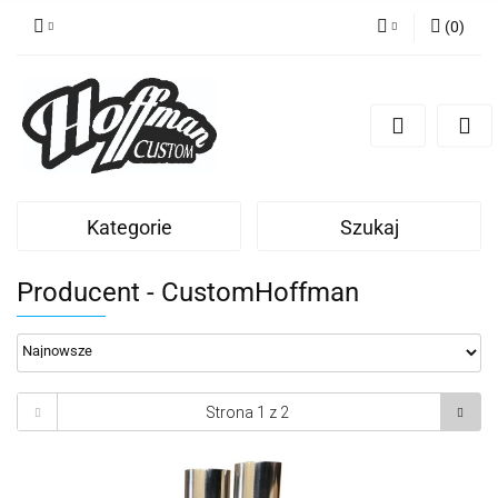
(
0
)
Zaloguj się
Zarejestruj się
Dodaj zgłoszenie
Kategorie
Szukaj
Producent - CustomHoffman