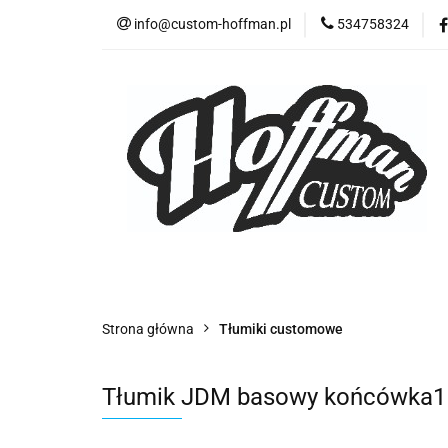
info@custom-hoffman.pl
534758324
TIP
Downpip
Akcesoria i stal ni
TIP
Downpipe
Tłumiki dedykowan
Strona główna
Tłumiki customowe
Tłumik JDM basowy końcówka