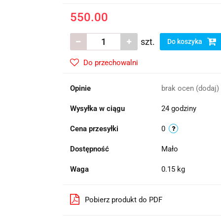
550.00
szt.
Do koszyka
Do przechowalni
Opinie
brak ocen
(dodaj)
Wysyłka w ciągu
24 godziny
Cena przesyłki
0
Dostępność
Mało
Waga
0.15 kg
Pobierz produkt do PDF