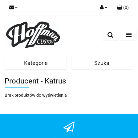
(
0
)
Zaloguj się
Zarejestruj się
Dodaj zgłoszenie
Kategorie
Szukaj
Producent - Katrus
Brak produktów do wyświetlenia