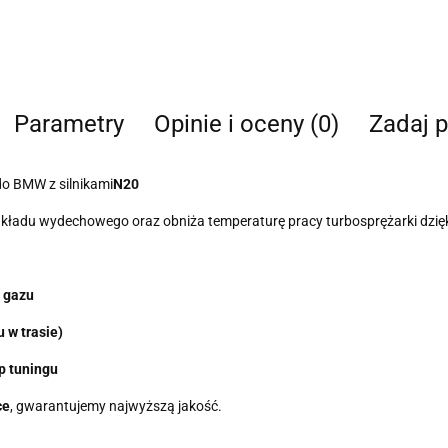
Parametry
Opinie i oceny (0)
Zadaj p
do BMW z silnikami
N20
adu wydechowego oraz obniża temperaturę pracy turbosprężarki dzięki
u gazu
 w trasie)
p tuningu
ce
, gwarantujemy najwyższą jakość.