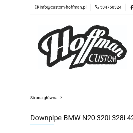
info@custom-hoffman.pl
534758324
TIP
Downpip
Akcesoria i stal ni
TIP
Downpipe
Tłumiki dedykowan
Strona główna
Downpipe BMW N20 320i 328i 42