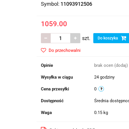
Symbol:
11093912506
1059.00
szt.
Do koszyka
Do przechowalni
Opinie
brak ocen
(dodaj)
Wysyłka w ciągu
24 godziny
Cena przesyłki
0
Dostępność
Średnia dostępn
Waga
0.15 kg