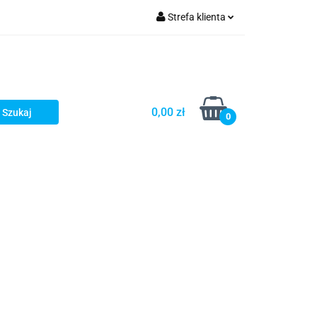
Strefa klienta
kłady wydechowe
Zaloguj się
Zarejestruj się
Dodaj zgłoszenie
0,00 zł
0
soria i stal nierdzewna