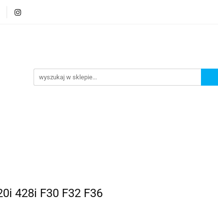
e
Tłumiki dedykowane
Tłumiki customowe
U
erdzewna
e
Tłumiki customowe
Układy wydechowe
Akce
0i 428i F30 F32 F36